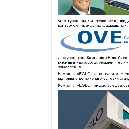
устаткуванням, яке дозволяє проводит
контролем, як власних фахівців, так і
доступна ціна. Компанія «Егло Украї
клієнтів в найкоротші терміни. Терм
замовлення.
Компанія «EGLO» гарантує компетентні
відповідно до найвищіх світових стан
Компанія «EGLO» пишається довгостр