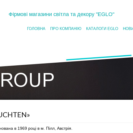
Фірмові магазини світла та декору "EGLO"
ГОЛОВНА
ПРО КОМПАНІЮ
КАТАЛОГИ EGLO
НОВ
UCHTEN»
вана в 1969 році в м. Пілл, Австрія.