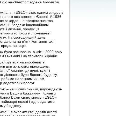
Eglo leuchten” створене Людвігом
компанія «EGLO» стає одним з лідерів
тивного освітлення в Європі. У 1986
рше закордонне представництво
манії. Завдяки інноваційним
ві і дизайні, продукція
великим успіхом у споживачів і
буту. На сьогодняшній день
тавлена на п’яти континентах і
0 представництв.
» була заснована в квітні 2009 року
EGLO» GmbH на території України.
алізується на виробництві
иків для житлових приміщень.
анної камніти, дитячої, кухні і
ю ділянкою буля Вашого будинку.
и робимо належним чином,
р додаткових послуг.
ькі – наші світильники, відповідають
-яким Вашим бажанням. Кожен з
баних Вами світильників «EGLO»
 найвищої якості і відповідатиме
му бюджету.
имання високих стандартів якості