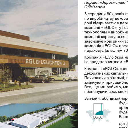
Перше підприємство “
Обівізером
З середини 80х років 
по виробництву декора
році відкривається пе
компанії «EGLO» у Гер
технологіям у виробницт
компанії користується 
завойовує нові ринки з
компанія «EGLO» предс
нараховує більш ніж 7
Компанія «Егло Україна
і є представництвом «
Компанія «EGLO» спеці
декоративних світильн
Починаючи з вітальні, в
закінчуючи присадибно
Все, що ми робимо, м
пропонуючи весь спект
Звичайні або дизайнерс
будь
прид
буде
Вашо
Дотр