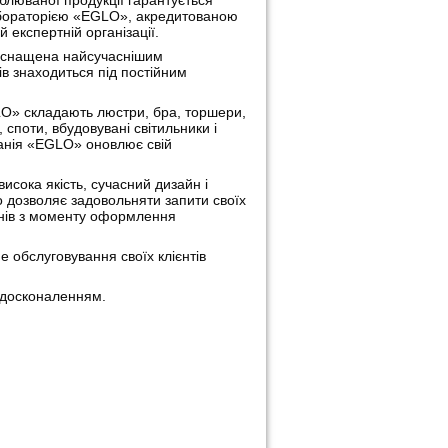
блюваної продукції гарантується
бораторією «EGLO», акредитованою
 експертній організації.
оснащена найсучаснішим
ів знаходиться під постійним
LO» складають люстри, бра, торшери,
, споти, вбудовувані світильники і
панія «EGLO» оновлює свій
исока якість, сучасний дизайн і
о дозволяє задовольняти запити своїх
ижнів з моменту оформлення
е обслуговування своїх клієнтів
удосконаленням.