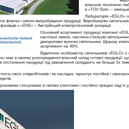
виро
власною технічною ла
в «TÜV Süd» – німецькій
Лабораторія «EGLO» 
и фізичні і хімічні випробування продукції. Виробництво світильник
 фахівців з «ÖVE» – Австрійській електротехнічній асоціації.
Основний асортимент продукції компанії «EG
настільні лампи, настінно-стельові світильники
декоративні вуличні світильники. Щороку ком
асортимент на 30%.
Відмітною особливістю світильників «EGLO» є в
на» має в своєму розпорядженні власний склад готової продукції, щ
іни постачання продукції під замовлення складають не більше 3х т
сть своїх співробітників і як наслідок, гарантує постійне і своєчасн
дартів.
оковими стосунками зі своїми клієнтами і постійно працює над їх 